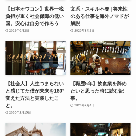
【日本オワコン】世界一税
文系・スキル不要 | 将来性
負担が重く社会保障の低い
のある仕事を海外ノマドが
国。安心は自分で作ろう
解説
2022年6月2日
2020年3月2日
【社会人】人生つまらない
【職歴5年】飲食業を辞め
と感じてた僕が未来を180°
たいと思った時に読む記
変えた方法と実践したこ
事。
と。
2020年2月4日
2020年2月15日