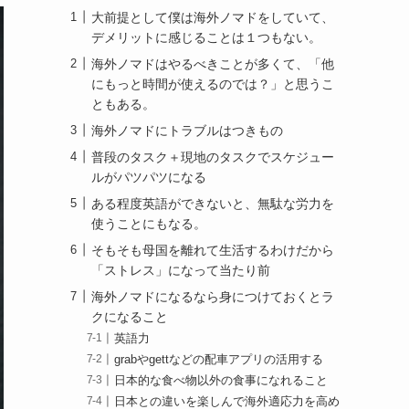
大前提として僕は海外ノマドをしていて、
デメリットに感じることは１つもない。
海外ノマドはやるべきことが多くて、「他
にもっと時間が使えるのでは？」と思うこ
ともある。
海外ノマドにトラブルはつきもの
普段のタスク＋現地のタスクでスケジュー
ルがパツパツになる
ある程度英語ができないと、無駄な労力を
使うことにもなる。
そもそも母国を離れて生活するわけだから
「ストレス」になって当たり前
海外ノマドになるなら身につけておくとラ
クになること
英語力
grabやgettなどの配車アプリの活用する
日本的な食べ物以外の食事になれること
日本との違いを楽しんで海外適応力を高め