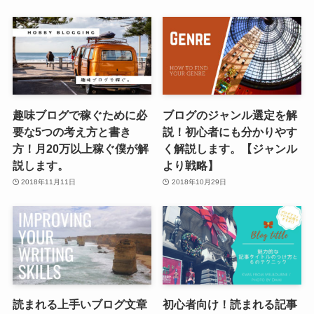
趣味ブログで稼ぐために必
ブログのジャンル選定を解
要な5つの考え方と書き
説！初心者にも分かりやす
方！月20万以上稼ぐ僕が解
く解説します。【ジャンル
説します。
より戦略】
2018年11月11日
2018年10月29日
読まれる上手いブログ文章
初心者向け！読まれる記事