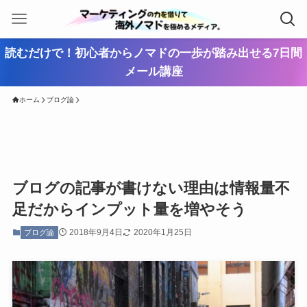
読むだけで！初心者からノマドの一歩が踏み出せる7日間
メール講座
ホーム
ブログ論
ブログの記事が書けない理由は情報量不
足だからインプット量を増やそう
2018年9月4日
2020年1月25日
ブログ論