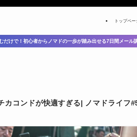
トップペー
むだけで！初心者からノマドの一歩が踏み出せる7日間メール
チカコンドが快適すぎる| ノマドライフ#