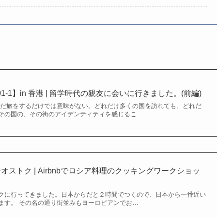
-1】in 香港 | 留学時代の親友に会いに行きました。(前編)
feとは？ ただ旅をするだけでは意味がない。どれだけ多くの国を訪れても、どれだ
その国の、その街のアイデンティティを感じるこ…
オストク | Airbnbでロシア料理のクッキングワークショッ
クに行ってきました。日本からだと２時間でつくので、日本から一番近い
ます。 その名の通り街並みもヨーロピアンでお…