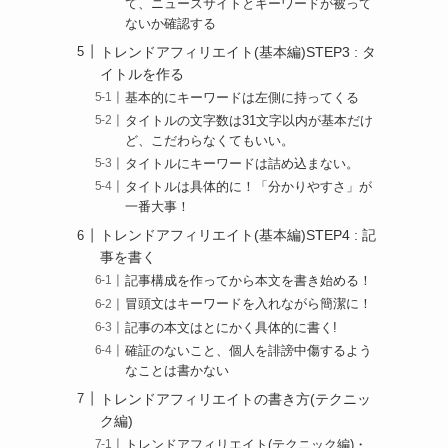
て、ニュースサイトとキーワードが被って
ないか確認する
トレンドアフィリエイト(基本編)STEP3 : タ
イトルを作る
基本的にキーワードは左側に持ってくる
タイトルの文字数は31文字以内が基本だけ
ど、こだわらなくてもいい。
タイトルにキーワードは詰め込まない。
タイトルは具体的に！「分かりやすさ」が
一番大事！
トレンドアフィリエイト(基本編)STEP4 : 記
事を書く
記事構成を作ってから本文を書き始める！
冒頭文はキーワードを入れながら簡潔に！
記事の本文はとにかく具体的に書く!
確証のないこと、個人を誹謗中傷するよう
なことは書かない
トレンドアフィリエイトの書き方(テクニッ
ク編)
トレンドアフィリエイト(テクニック編)・