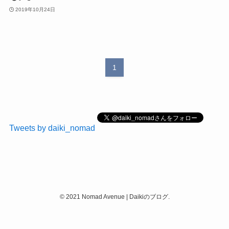
2019年10月24日
1
Tweets by daiki_nomad
©
2021 Nomad Avenue | Daikiのブログ.