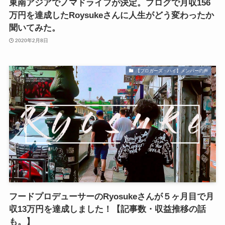
東南アジアでノマドライフが決定。ブログで月収156
万円を達成したRoysukeさんに人生がどう変わったか
聞いてみた。
2020年2月8日
【ブロガーズ・ハイ】メンバーの声
フードプロデューサーのRyosukeさんが５ヶ月目で月
収13万円を達成しました！【記事数・収益推移の話
も。】